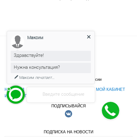
Максим
Заказать звонок
+7 (499) 608-89-87
+7 (495) 760-89-97
Здравствуйте!
sales@maksileks.ru
+7 (985) 760-89-97
@maksileksru
Нужна консультация?
Обратная связь
8 (800) 302-11-51
Максим
печатает...
Бесплатные звонки по всей России
НОВОСТИ
АКЦИИ
НАШ АДРЕС
СТАТЬИ
МОЙ КАБИНЕТ
Введите сообщение
ИСТОРИЯ ПОКУПОК
ПОДПИСЫВАЙСЯ
ПОДПИСКА НА НОВОСТИ