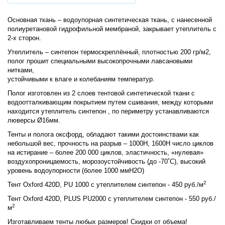
Основная ткань – водоупорная синтетическая ткань, с нанесенной
полиуретановой гидрофильной мембраной, закрывает утеплитель с
2-х сторон.
Утеплитель – синтепон термоскреплённый, плотностью 200 гр/м2,
полог прошит специальными высокопрочными лавсановыми
нитками,
устойчивыми к влаге и колебаниям температур.
Полог изготовлен из 2 слоев тентовой синтетической ткани с
водоотталкивающим покрытием путем сшивания, между которыми
находится утеплитель синтепон , по периметру устанавливаются
люверсы Ø16мм.
Тенты и полога оксфорд, обладают такими достоинствами как
небольшой вес, прочность на разрыв – 1000Н, 1600Н число циклов
на истирание – более 200 000 циклов, эластичность, «нулевая»
воздухопроницаемость, морозоустойчивость (до -70˚C), высокий
уровень водоупорности (более 1000 ммН2О)
2
Тент Oxford 420D, PU 1000 c утеплителем синтепон - 450 руб./м
Тент Oxford 420D, PLUS PU2000 c утеплителем синтепон - 550 руб./
2
м
Изготавливаем тенты любых размеров! Скидки от объема!